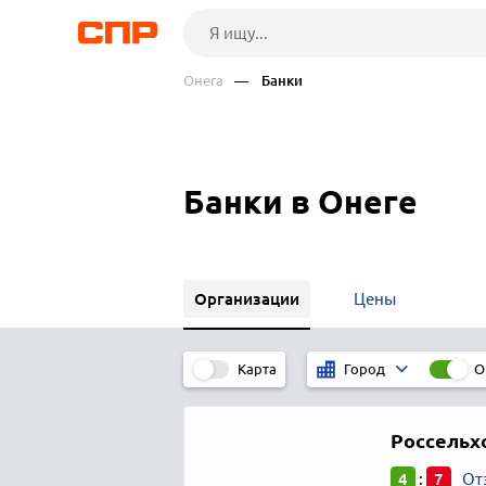
Онега
— Банки
Банки в Онеге
Организации
Цены
Карта
О
Город
Россельх
4
7
:
От