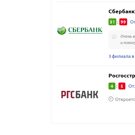
Сбербанк
31
99
:
От
Очень 
и помог
3 филиала в
Росгосстр
4
5
:
От
Откроется