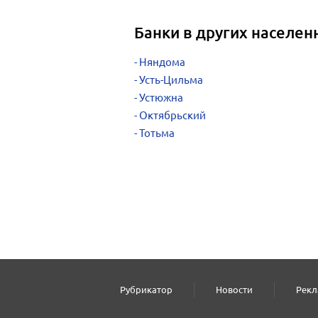
Банки в других населен
Няндома
Усть-Цильма
Устюжна
Октябрьский
Тотьма
Рубрикатор
Новости
Рекл