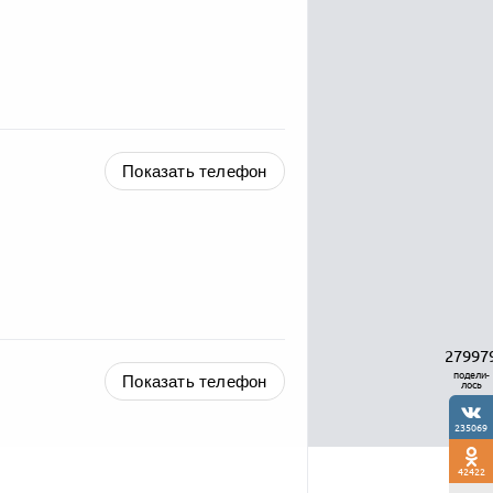
Показать телефон
27997
подели-
Показать телефон
лось
235069
42422