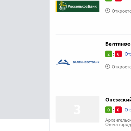
Откроется
Балтинве
2
6
:
От
Откроется
Онежский
0
0
:
От
Архангельск
Онега город,