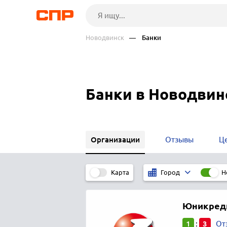
Новодвинск
— Банки
Банки в Новодвин
Организации
Отзывы
Ц
Карта
Н
Город
Юникреди
1
3
:
От