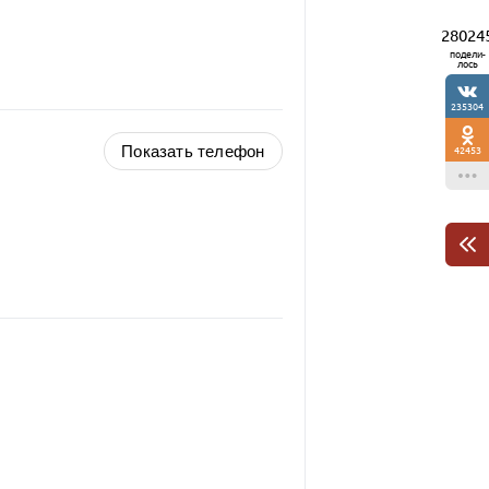
28024
подели-
лось
235304
Показать телефон
42453