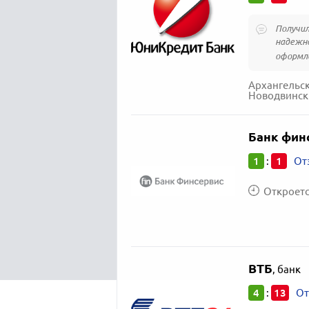
Получил
надежно
оформле
Архангельск
Новодвинск 
Банк фин
1
1
:
От
Откроется
ВТБ
,
банк
4
13
:
От