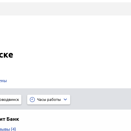
ске
ены
оводвинск
Часы работы
т Банк
зывы (4)