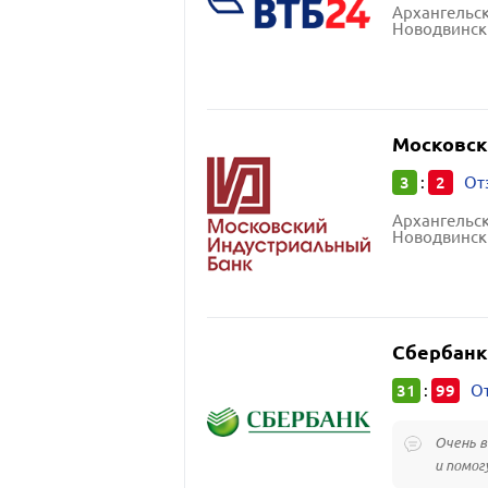
Архангельск
Новодвинск 
Московск
3
2
:
От
Архангельск
Новодвинск 
Сбербанк
31
99
:
От
Очень 
и помог