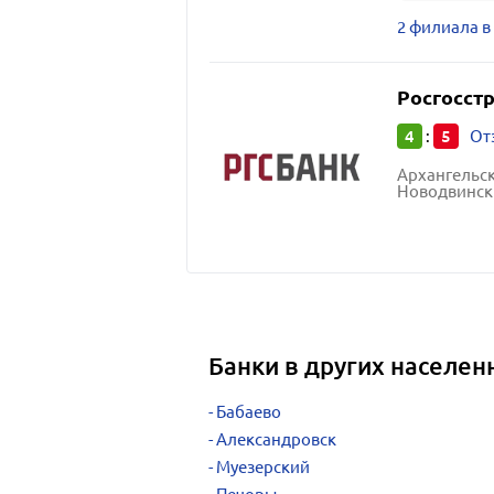
2 филиала в
Росгосстр
4
5
:
От
Архангельск
Новодвинск 
Банки в других населен
Бабаево
Александровск
Муезерский