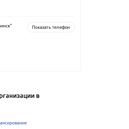
винск"
Показать телефон
рганизации в
нансирование