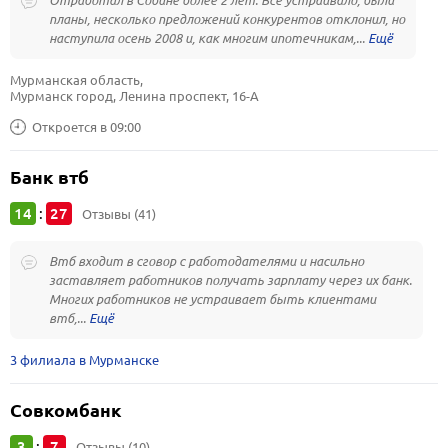
Отработал в Собине более 2 лет. Все устраивало, были
планы, несколько предложений конкурентов отклонил, но
наступила осень 2008 и, как многим ипотечникам,...
Мурманская область, 
Мурманск город, Ленина проспект, 16-А
Откроется в 09:00
Банк втб
14
27
:
Отзывы (41)
Втб входит в сговор с работодателями и насильно
заставляет работников получать зарплату через их банк.
Многих работников не устраивает быть клиентами
втб,...
3 филиала в Мурманске
Совкомбанк
3
7
:
Отзывы (10)