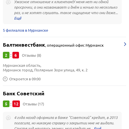
Ужасное отношение к клиентам!У меня нет ни одной
просрочки, а они названивает и днём и ночью по несколько
раз, и не хотят слушать. такое ощущение что они даже...
5 филиалов в Мурманске
Балтинвестбанк
,
операционный офис Мурманск
2
6
:
Отзывы (8)
Мурманская область, 
Мурманск город, Полярные Зори улица, 49, к. 2
Откроется в 09:00
Банк Советский
5
12
:
Отзывы (17)
4 года назад оформила в банке "Советский" кредит, в 2013
погасила, но никакую справку о закрытии мне не выдали.
Спустя год начались звонки, мол кредит не...