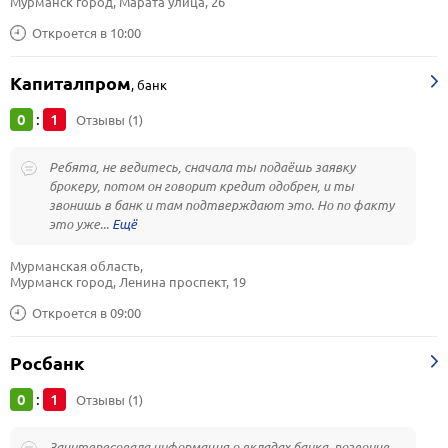
Мурманск город, Марата улица, 26
Откроется в 10:00
Капиталпром
,
банк
0
1
:
Отзывы (1)
Ребята, не ведитесь, сначала ты подаёшь заявку
брокеру, потом он говорит кредит одобрен, и ты
звонишь в банк и там подтверждают это. Но по факту
это уже...
Мурманская область, 
Мурманск город, Ленина проспект, 19
Откроется в 09:00
Росбанк
0
1
:
Отзывы (1)
Заинтересовала информация о вкладах банка, позвонив