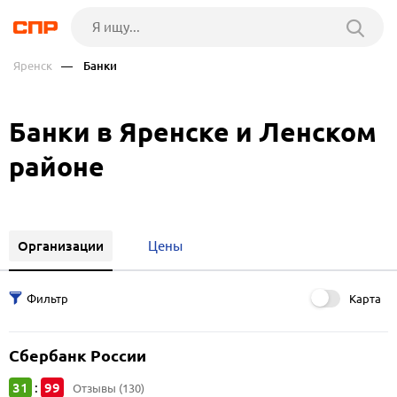
Яренск
— Банки
Банки в Яренске и Ленском
районе
Организации
Цены
Карта
Сбербанк России
31
99
:
Отзывы (130)