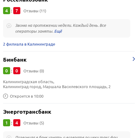
4
7
:
Отзывы (11)
Звоню на протяжении недели. Каждый день. Все
операторы заняты.
2 филиала в Калининграде
Бинбанк
0
0
:
Отзывы (0)
Калининградская область, 
Калининград город, Маршала Василевского площадь, 2
Откроется в 10:00
Энерготрансбанк
1
4
:
Отзывы (5)
Позвонила в банк узнать о возврате по чеку такс фри.