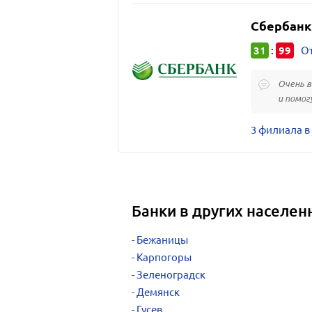
Сбербанк
31
99
:
От
Очень 
и помог
3 филиала в
Банки в других населен
Бежаницы
Карпогоры
Зеленоградск
Демянск
Гусев