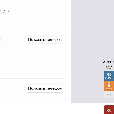
ца, 7
"
Показать телефон
27997
подели-
лось
235069
Показать телефон
42422