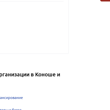
рганизации в Коноше и
нансирование
нторы и бюро