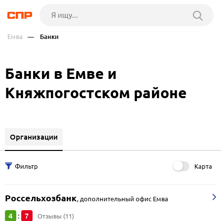
Емва
— Банки
Банки в Емве и
Княжпогостском районе
Организации
Карта
Россельхозбанк
,
дополнительный офис Емва
4
7
:
Отзывы (11)