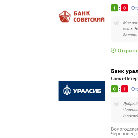
1
0
:
От
Мне оче
есть. Н
делать 
Открыто 
Банк ура
Санкт-Петер
0
1
:
От
Добрый 
Черепов
В после
Вологодская
Череповец г