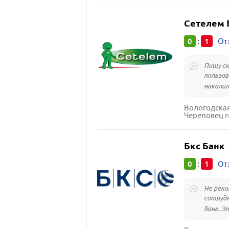
Сетелем 
0
1
:
От
Пишу сю
пользов
накалила
Вологодская
Череповец г
Бкс Банк
0
1
:
От
Не реко
сотрудн
банк. Эт