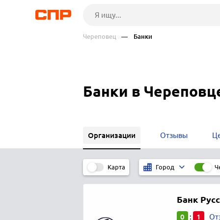
Череповец
— Банки
Банки в Череповц
Организации
Отзывы
Ц
Карта
Ч
Город
Банк Рус
0
1
:
От