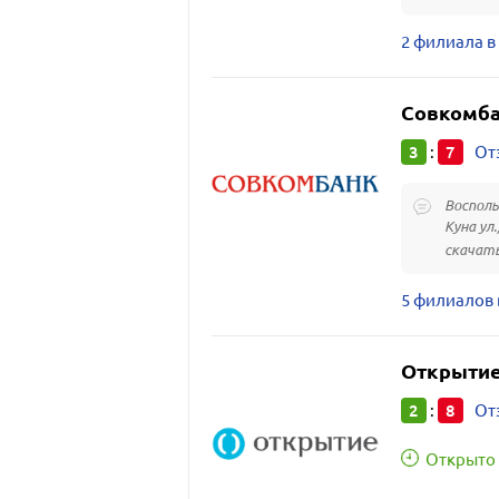
2 филиала в
Совкомб
3
7
:
От
Восполь
Куна ул
скачать
5 филиалов 
Открытие
2
8
:
От
Открыто 