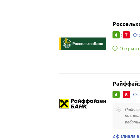
Россельх
4
7
:
От
Открыто 
Райффай
4
8
:
От
Поделюс
но с фи
работы).
2 филиала в