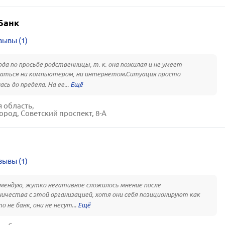
Банк
зывы (1)
да по просьбе родственницы, т. к. она пожилая и не умеет
аться ни компьютером, ни интернетом.Ситуация просто
сь до предела. На ее...
 область,
ород, Советский проспект, 8-А
зывы (1)
мендую, жутко негативное сложилось мнение после
ичества с этой организацией, хотя они себя позиционируют как
о не банк, они не несут...