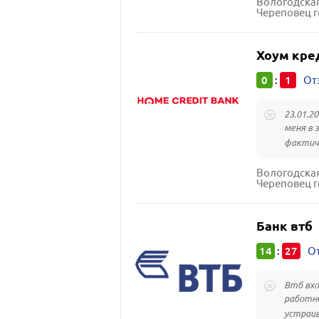
Вологодская
Череповец г
Хоум кре
0
1
:
От
23.01.2
меня в 
фактиче
Вологодская
Череповец г
Банк втб
14
27
:
От
Втб вхо
работни
устраив