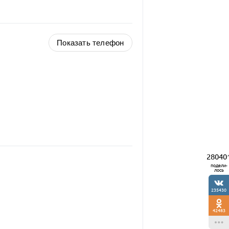
Показать телефон
28040
подели-
лось
235430
42483