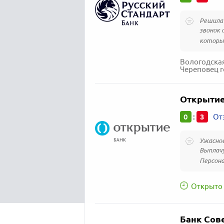
Решила 
звонок 
которым
Вологодская
Череповец г
Открыти
0
3
:
От
Ужасное
Выплачу
Персона
Открыто 
Банк Сов