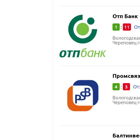
Отп Банк
1
11
:
От
Вологодская
Череповец г
Промсвяз
4
3
:
От
Вологодская
Череповец г
Балтинве