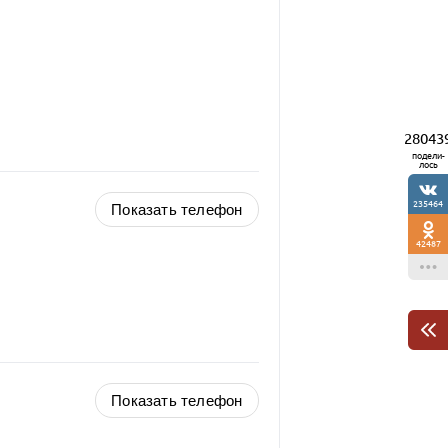
28043
подели-
лось
235464
Показать телефон
42487
Показать телефон