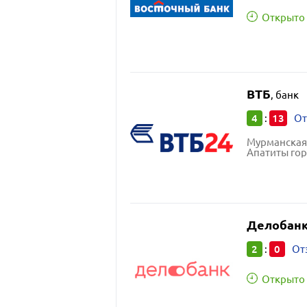
Открыто 
ВТБ
,
банк
4
13
:
От
Мурманская 
Апатиты гор
Делобан
2
0
:
От
Открыто 