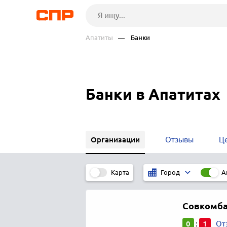
Апатиты
— Банки
Банки в Апатитах
Организации
Отзывы
Ц
Карта
А
Город
Совкомб
0
1
:
От