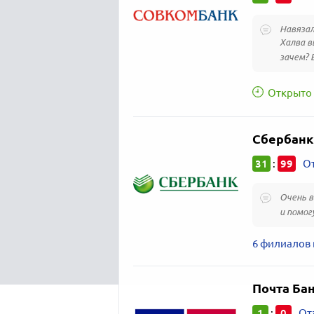
Навязал
Халва в
зачем? 
Открыто 
Сбербанк
31
99
:
От
Очень 
и помог
6 филиалов 
Почта Ба
1
0
:
От