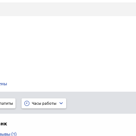
ены
патиты
Часы работы
анк
зывы (1)