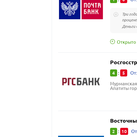
Три год
процент
Деньги 
Открыто 
Росгосстр
4
5
:
От
Мурманская 
Апатиты гор
Восточны
2
10
:
От