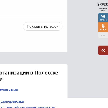
27983
подели-
лось
234936
Показать телефон
42409
рганизации в Полесске
е
ения связи
рузоперевозки
е грузов, оформление пропусков