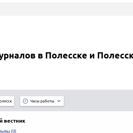
урналов в Полесске и Полесс
олесск
Часы работы
й вестник
зывы (0)