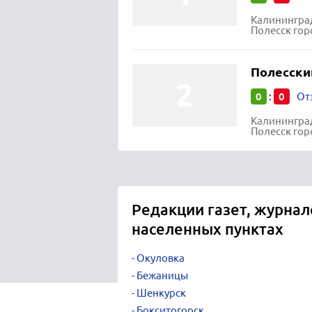
Калининград
Полесск гор
Полесский
0
0
:
От
Калининград
Полесск гор
Редакции газет, журнал
населенных пунктах
Окуловка
Бежаницы
Шенкурск
Бокситогорск