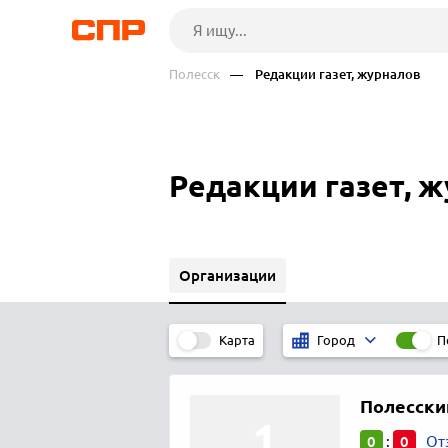
Полесск
— Редакции газет, журналов
Редакции газет, ж
Организации
Карта
П
Город
Полесски
0
0
:
От