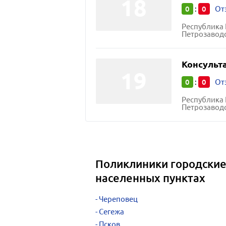
0
0
:
От
Республика 
Петрозаводс
Консульт
0
0
:
От
Республика 
Петрозаводс
Поликлиники городские
населенных пунктах
Череповец
Сегежа
Псков