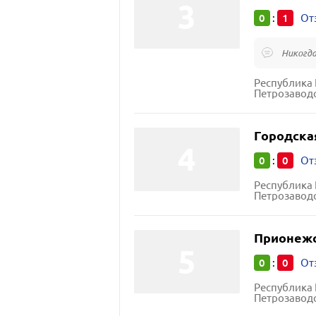
0
1
:
От
Никогда
Республика 
Петрозаводс
Городска
0
0
:
От
Республика 
Петрозаводс
Прионежс
0
0
:
От
Республика 
Петрозаводс