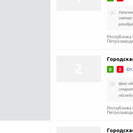
Ужасная
завтра 
разобра
Республика 
Петрозаводс
Городска
0
2
:
От
Врач об
отврати
обследо
Республика 
Петрозаводс
Городска