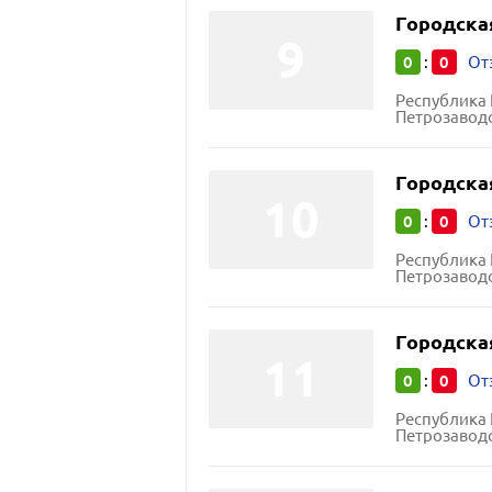
Городска
0
0
:
От
Республика 
Петрозаводс
Городска
0
0
:
От
Республика 
Петрозаводск г
Городска
0
0
:
От
Республика 
Петрозаводс