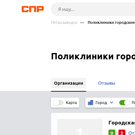
Петрозаводск
— Поликлиники городские
Поликлиники горо
Организации
Отзывы
Карта
П
Город
Городска
0
2
:
От