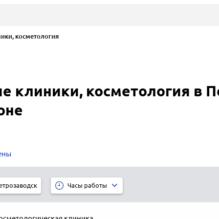
ики, косметология
е клиники, косметология в П
оне
ены
етрозаводск
Часы работы
осметологическая клиника