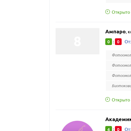
Открыто 
Ампаро
,
к
0
0
:
От
Фотоомол
Фотоомол
Фотоомоло
Биотокова
Открыто 
Академи
4
0
:
От