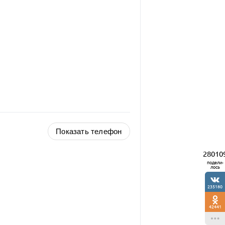
Показать телефон
28010
подели-
лось
235180
42441