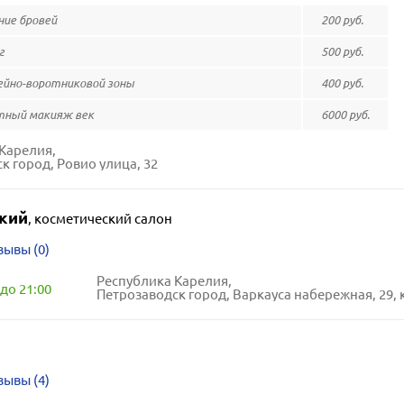
ие бровей
200 руб.
г
500 руб.
йно-воротниковой зоны
400 руб.
тный макияж век
6000 руб.
Карелия,
к город, Ровио улица, 32
кий
,
косметический салон
зывы (0)
Республика Карелия,
до 21:00
Петрозаводск город, Варкауса набережная, 29, к
зывы (4)