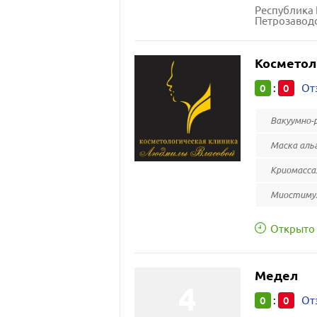
Республика 
Петрозаводс
Косметол
0
0
:
От
Вакуумно-
Маска аль
Криомасса
Миостимул
Открыто 
Медел
0
0
:
От