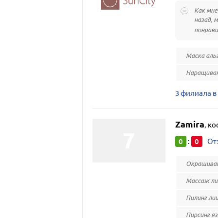
Как мне
назад, 
понрави
Маска аль
Наращиван
3 филиала в
Zamira
,
ко
0
0
:
От
Окрашиван
Массаж ли
Пилинг ли
Пирсинг я