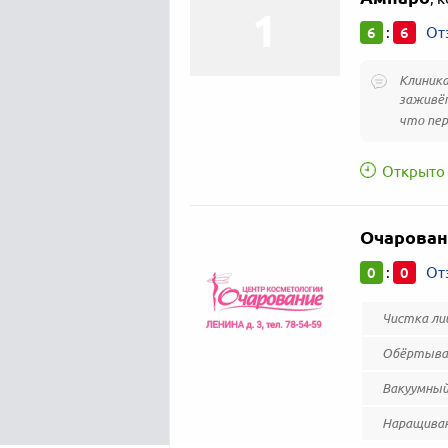
6
6
:
От
Клиника
заживёт
что пер
Открыто 
Очарован
0
0
:
От
Чистка ли
Обёртыван
Вакуумный
Наращиван