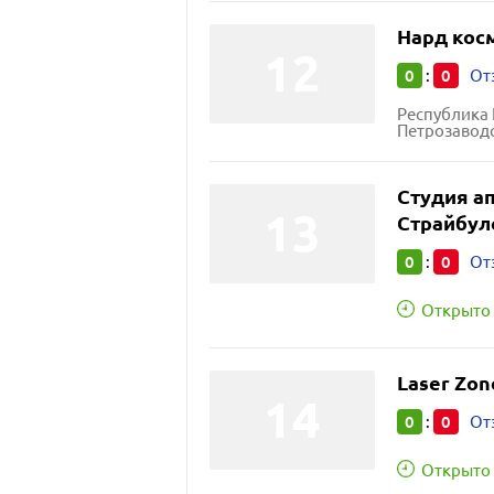
Нард кос
0
0
:
От
Республика 
Петрозаводс
Студия а
Страйбул
0
0
:
От
Открыто 
Laser Zon
0
0
:
От
Открыто 