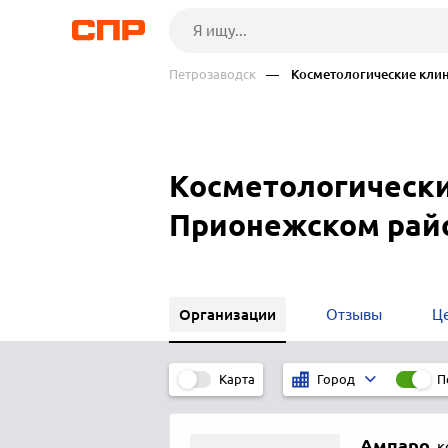
Петрозаводск
— Косметологические клин
Косметологически
Прионежском рай
Организации
Отзывы
Ц
Карта
П
Город
Ампаро
,
к