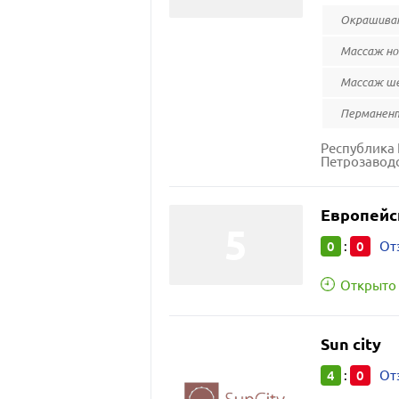
Окрашиван
Массаж но
Массаж ше
Перманен
Республика 
Петрозаводс
Европейс
0
0
:
От
Открыто 
Sun city
4
0
:
От