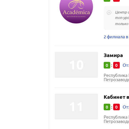
Центр с
топ-уро
только 
2 филиала в
Замира
0
0
:
От
Республика 
Петрозаводс
Кабинет 
0
0
:
От
Республика 
Петрозаводс