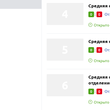
Средняя 
0
0
:
От
Открыто 
Средняя 
0
0
:
От
Открыто 
Средняя 
отделен
0
0
:
От
Открыто 