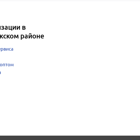
зации в
жском районе
ервиса
 оптом
я