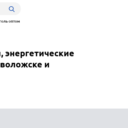
голь оптом
, энергетические
еволожске и