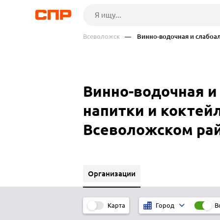
Всеволожск
— Винно-водочная и слабоалк
Винно-водочная и
напитки и коктейл
Всеволожском ра
Организации
Карта
В
Город