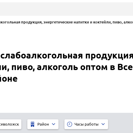
огольная продукция, энергетические напитки и коктейли, пиво, алко
 слабоалкогольная продукция
и, пиво, алкоголь оптом в Вс
йоне
севоложск
Район
Часы работы