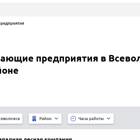
редприятия
ающие предприятия в Всево
йоне
севоложск
Район
Часы работы
ападная лесная компания