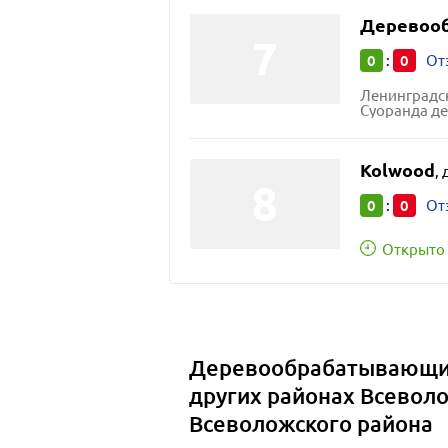
Деревоо
0
0
:
От
Ленинградск
Суоранда де
Kolwood
,
0
0
:
От
Открыто 
Деревообрабатывающие
других районах Всеволо
Всеволожского района