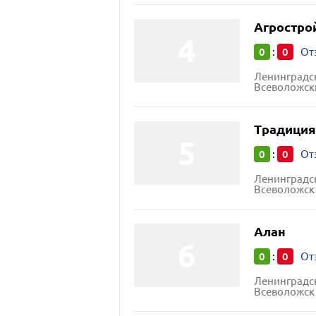
Агростро
0
0
:
От
Ленинградск
Всеволожский 
Традиция
0
0
:
От
Ленинградск
Всеволожск 
Алан
0
0
:
От
Ленинградск
Всеволожск 