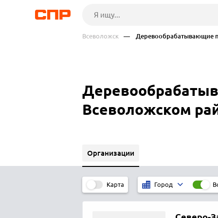
Всеволожск
— Деревообрабатывающие п
Деревообрабатыв
Всеволожском ра
Организации
Карта
В
Город
Северо-З