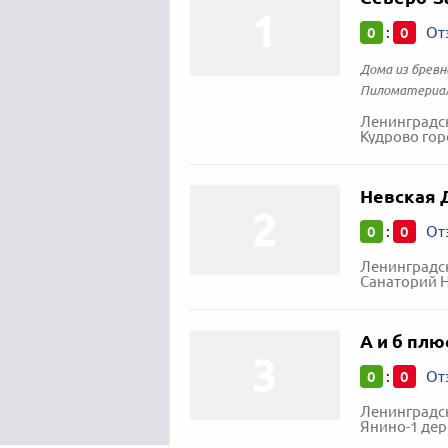
0
0
:
От
Дома из бревна
Пиломатериал
Ленинградск
Кудрово гор
Невская 
0
0
:
От
Ленинградск
Санаторий Не
А и б плю
0
0
:
От
Ленинградск
Янино-1 дер