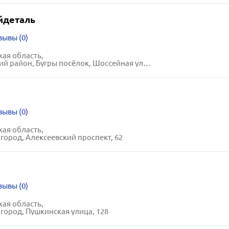
йдеталь
зывы (0)
ая область,
район, Бугры посёлок, Шоссейная улица, 1-А
зывы (0)
ая область,
город, Алексеевский проспект, 62
зывы (0)
ая область,
город, Пушкинская улица, 128