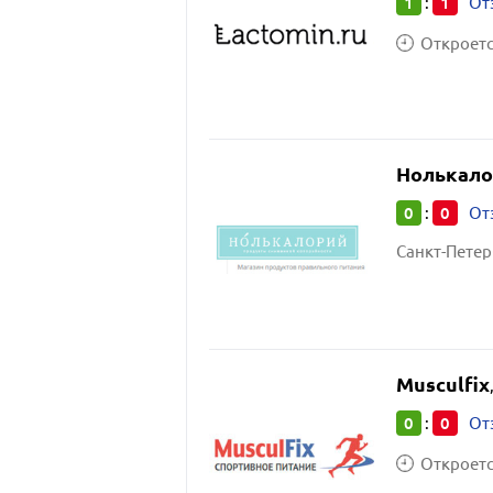
1
1
:
От
Откроется
Нолькало
0
0
:
От
Musculfix
0
0
:
От
Откроется