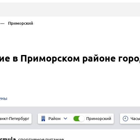
— Приморский
ие в Приморском районе горо
ены
анкт-Петербург
Приморский
Район
Часы
ormula
,
спортивное питание