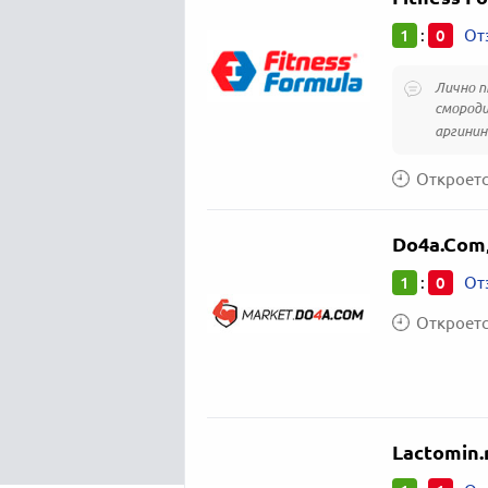
1
0
:
От
Лично п
смороди
аргинин
Откроется
Do4a.Com
1
0
:
От
Откроется
Lactomin.