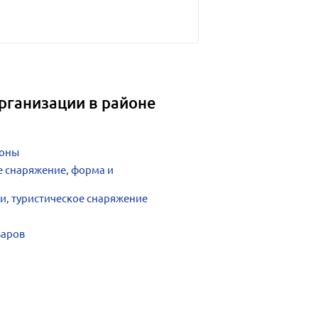
рганизации в районе
лоны
е снаряжение, форма и
и, туристическое снаряжение
варов