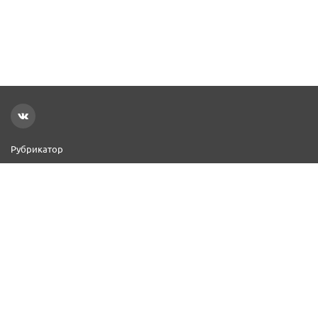
Рубрикатор
Новости
Реклама на сайте
Контакты
Добавить организацию
2000–2026 © СПР