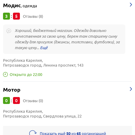
Модис
,
одежда
3
5
:
Отзывы (8)
Хороший, бюджетный магазин. Одежда довольно
качественная за свою цену, берем там старшему сыну
одежду для прогулок (джинсы, толстовки, футболки), за
такую цену...
Республика Карелия, 
Петрозаводск город, Ленина проспект, 143
Открыто до 22:00
Мотор
0
0
:
Отзывы (0)
Республика Карелия, 
Петрозаводск город, Свердлова улица, 22
Показать ещё
50
из
65
организаций