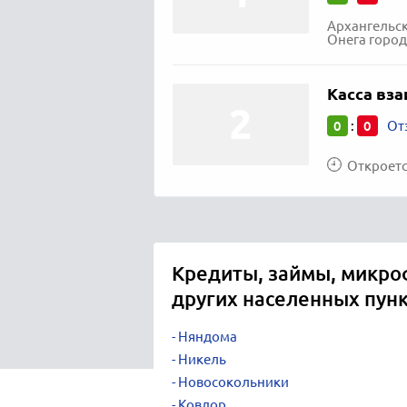
Архангельск
Онега город
Касса вз
0
0
:
От
Откроется
Кредиты, займы, микро
других населенных пун
Няндома
Никель
Новосокольники
Ковдор