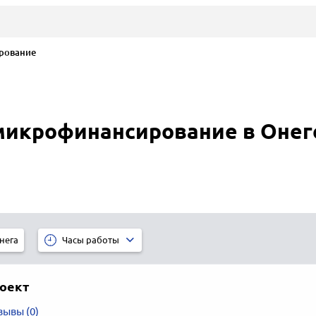
рование
микрофинансирование в Онег
нега
Часы работы
оект
зывы (0)