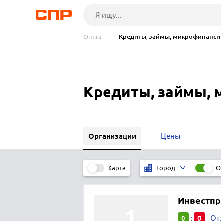
Онега
— Кредиты, займы, микрофинанси
Кредиты, займы, 
Организации
Цены
Карта
О
Город
Инвестпр
0
0
:
От