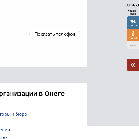
27953
подели-
лось
234674
Показать телефон
42373
рганизации в Онеге
нторы и бюро
ения
ства