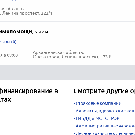
ая область,
, Ленина проспект, 222/1
аимопомощи
,
займы
зывы (0)
Архангельская область,
 в 09:00
Онега город, Ленина проспект, 173-В
финансирование в
Смотрите другие о
ктах
Страховые компании
Адвокаты, адвокатские ко
ГИБДД и МОТОТРЭР
Административные учрежд
Лесное хозяйство, лесниче