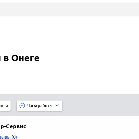
 в Онеге
нега
Часы работы
ер-Сервис
зывы (0)