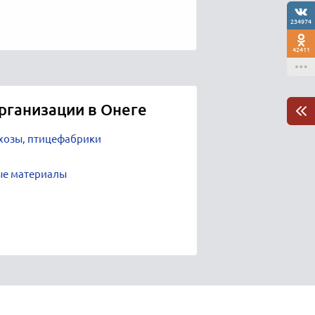
234974
42411
рганизации в Онеге
хозы, птицефабрики
ные материалы