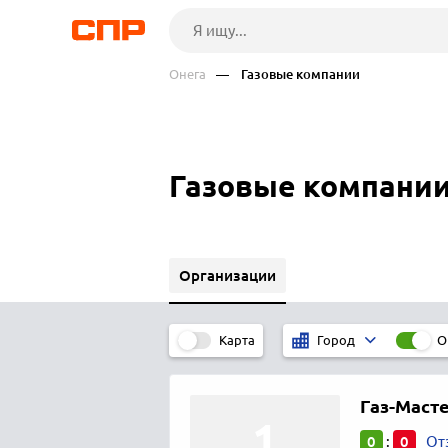
Онега
— Газовые компании
Газовые компании
Организации
Карта
О
Город
Газ-Маст
0
0
:
От