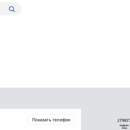
Показать телефон
27987
подели-
лось