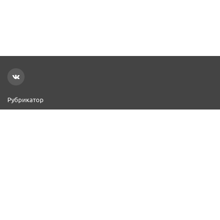
Рубрикатор
Новости
Реклама на сайте
Контакты
Добавить организацию
2000–2026 © СПР