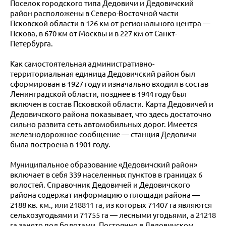
Поселок городского типа Дедовичи и Дедовичский
район расположены в Северо-Восточной части
Псковской области в 126 км от регионального центра —
Пскова, в 670 км от Москвы и в 227 км от Санкт-
Петербурга.
Как самостоятельная административно-
территориальная единица Дедовичский район был
сформирован в 1927 году и изначально входил в состав
Ленинградской области, позднее в 1944 году был
включен в состав Псковской области. Карта Дедовичей и
Дедовичского района показывает, что здесь достаточно
сильно развита сеть автомобильных дорог. Имеется
железнодорожное сообщение — станция Дедовичи
была построена в 1901 году.
Муниципальное образование «Дедовичский район»
включает в себя 339 населенных пунктов в границах 6
волостей. Справочник Дедовичей и Дедовичского
района содержат информацию о площади района —
2188 кв. км., или 218811 га, из которых 71407 га являются
сельхозугодьями и 71755 га — лесными угодьями, а 21218
га занято под болотами. Постоянно в Дедовичском