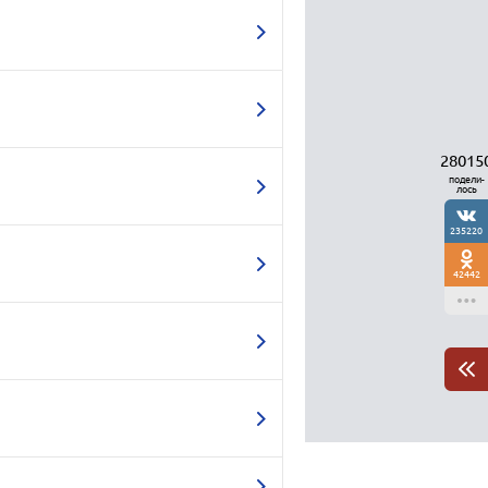
28015
подели-
лось
235220
42442