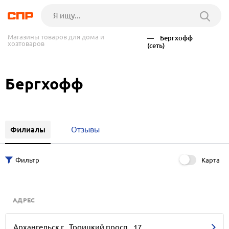
Магазины товаров для дома и
— Бергхофф
хозтоваров
(сеть)
Бергхофф
Филиалы
Отзывы
Карта
АДРЕС
Архангельск г., Троицкий просп., 17