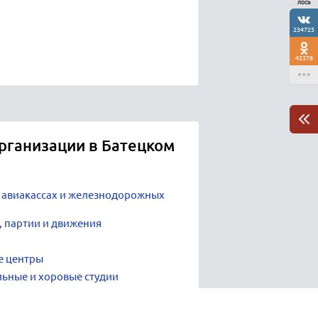
лось
234725
42378
рганизации в Батецком
в авиакассах и железнодорожных
, партии и движения
е центры
ьные и хоровые студии