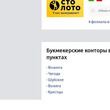
Обман 
4 филиала в
Букмекерские конторы 
пунктах
Визинга
Чагода
Шуйское
Вожега
Крестцы