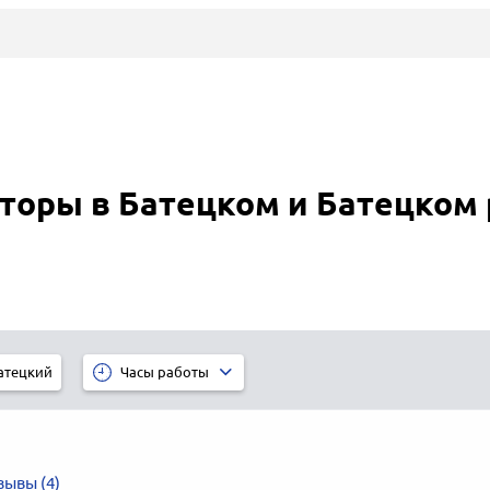
торы в Батецком и Батецком
атецкий
Часы работы
зывы (4)