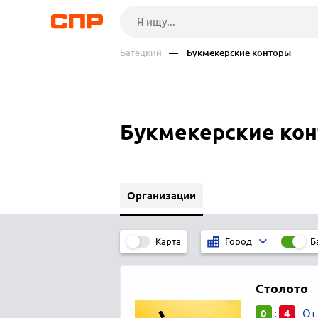
Батецкий
— Букмекерские конторы
Букмекерские кон
Организации
Карта
Б
Город
Столото
0
4
:
От