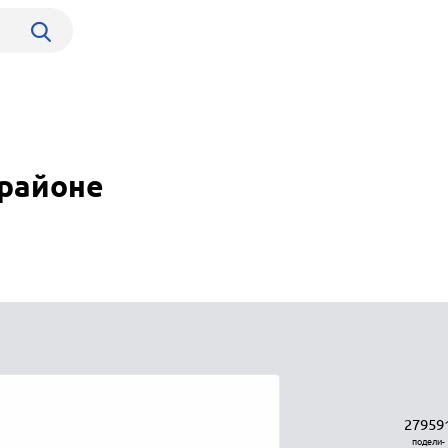
 районе
27959
подели-